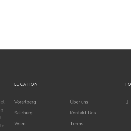
LOCATION
F
el:
Vorarlberg
Über uns
ng
Salzburg
Kontakt Uns
t:
Wien
Terms
ale