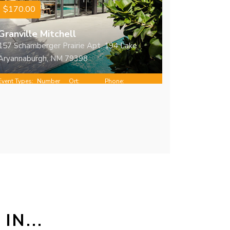
$170.00
Granville Mitchell
157 Schamberger Prairie Apt. 194 Lake
Aryannaburgh, NM 79398
Event Types:
Number
Ort:
Phone:
Konferenzen
of people:
Vorarlberg
+438381558736
4 - 65
N...