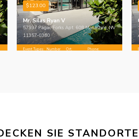
$123.00
Mr. Silas Ryan V
57997 Pagac Forks Apt. 608 Mariashire, NV
11357-0380
Event Types:
Number
Ort:
Phone:
5
Konferenzen
of people:
Vorarlberg
+432571284406
2 - 47
DECKEN SIE STANDORTE I