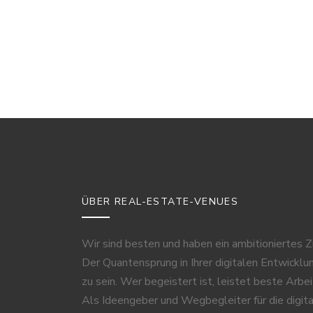
ÜBER REAL-ESTATE-VENUES
Wir sind besten und haben ein ambitioniertes Zi
Der Quantensprung in Ihrer digitalen Entwicklu
zu sein. Wer begeistert ist, leistet beste Arbei
Als Ideengeber und Wegbegleiter für die digit