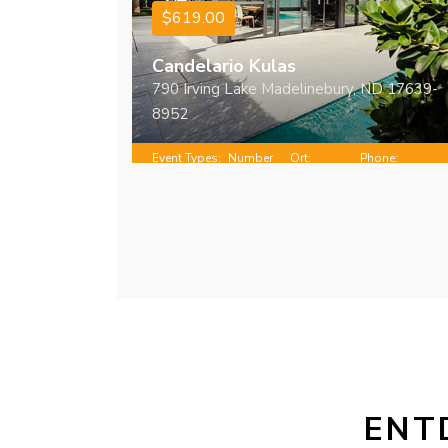
$619.00
Candelario Kulas
790 Irving Lake Madelinebury, ND 17639-
8952
Event Types:
Number
Ort:
Phone:
Konferenzen
of people:
Vorarlberg
+43832859147
2 - 6
ENT